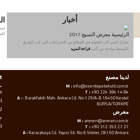
أخبار
ال
لمس
الرئيسية معرض النسيج 2017
لكم 
شارك الشركات العاملة في القطاع من الاختراعات التي أدت الشرق
الأوسط، واحدة من أكب
قراءة المزيد
لدينا مصنع
t
M :
info@esentepetekstil.com.tr
.
T :
+90 224 384 14 84
A :
: Barakfakih Mah. Ankara Cd. No:129/A-B 16450 Kestel
ا
BURSA/TÜRKİYE
لد
معرض
ج
M :
anmen@anmen.com.tr
ا
T :
+90 312 353 27 27
A :
Karacakaya Cd. Yapıcı Sk. No:6 Siteler, 06160 Ankara